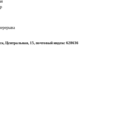
ая
ор
 перерыва
ск, Центральная, 15, почтовый индекс 628636