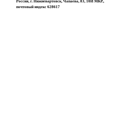
Россия, г. Нижневартовск, Чапаева, 83, 10Й МКР.,
почтовый индекс 628617