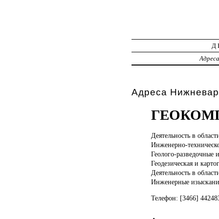
Д
Адрес
Адреса Нижневар
ГЕОКОМ
Деятельность в
област
Инженерно-техническо
Геолого-разведочные 
Геодезическая и карто
Деятельность в област
Инженерные изыскани
Телефон: [3466] 4424