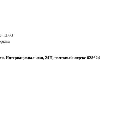
0-13.00
ерыва
вск, Интернациональная, 24П, почтовый индекс 628624