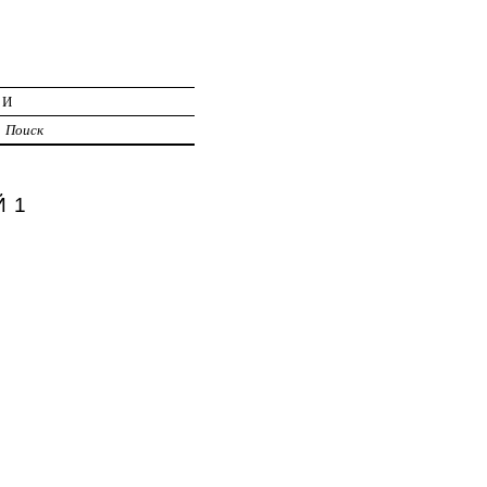
ИИ
Поиск
Й 1