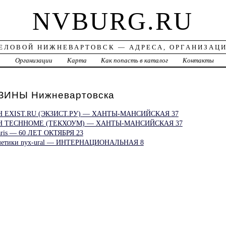
NVBURG.RU
ЕЛОВОЙ НИЖНЕВАРТОВСК — АДРЕСА, ОРГАНИЗАЦ
а
Организации
Карта
Как попасть в каталог
Контакты
ИНЫ Нижневартовска
 EXIST.RU (ЭКЗИСТ.РУ) — ХАНТЫ-МАНСИЙСКАЯ 37
Н TECHHOME (ТЕКХОУМ) — ХАНТЫ-МАНСИЙСКАЯ 37
aris — 60 ЛЕТ ОКТЯБРЯ 23
осметики nyx-ural — ИНТЕРНАЦИОНАЛЬНАЯ 8