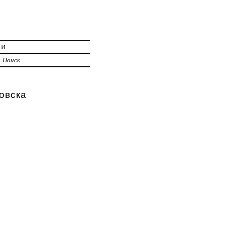
ИИ
Поиск
овска