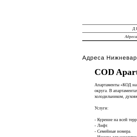
Д
Адрес
Адреса Нижневар
COD Apart
Апартаменты «КОД
на
округа. В апартамента
холодильником, духовк
Услуги:
- Курение на всей тер
- Лифт.
- Семейные номера.
- Номера для некурящ