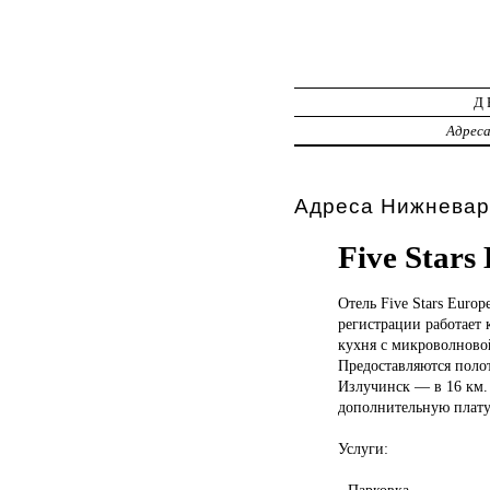
Д
Адрес
Адреса Нижневарт
Five Stars
Отель Five
Stars Euro
регистрации работает 
кухня с микроволновой
Предоставляются полоте
Излучинск — в 16 км. 
дополнительную плату 
Услуги:
- Парковка.