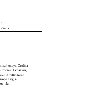
ИИ
Поиск
мный округ. Стойка
 гостей 1 спальня,
тами и тапочками.
rope City, а
ов. За