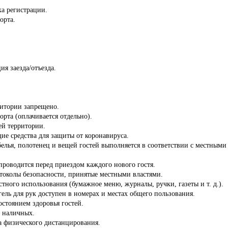
ка регистрации.
орта.
ия заезда/отъезда.
ритории запрещено.
орта (оплачивается отдельно).
сей территории.
ие средства для защиты от коронавируса.
белья, полотенец и вещей гостей выполняется в соответствии с местны
роводится перед приездом каждого нового гостя.
отоколы безопасности, принятые местными властями.
стного использования (бумажное меню, журналы, ручки, газеты и т. д.).
ель для рук доступен в номерах и местах общего пользования.
состоянием здоровья гостей.
з наличных.
а физического дистанцирования.