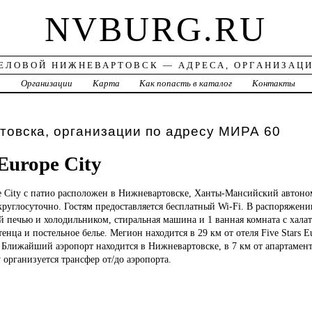
NVBURG.RU
ЕЛОВОЙ НИЖНЕВАРТОВСК — АДРЕСА, ОРГАНИЗАЦ
а
Организации
Карта
Как попасть в каталог
Контакты
овска, организации по адресу МИРА 60
 Europe City
pe City с патио расположен в Нижневартовске, Ханты-Мансийский автоно
круглосуточно. Гостям предоставляется бесплатный Wi-Fi. В распоряжении
 печью и холодильником, стиральная машина и 1 ванная комната с хала
нца и постельное белье. Мегион находится в 29 км от отеля Five Stars Eu
Ближайший аэропорт находится в Нижневартовске, в 7 км от апартамент
организуется трансфер от/до аэропорта.