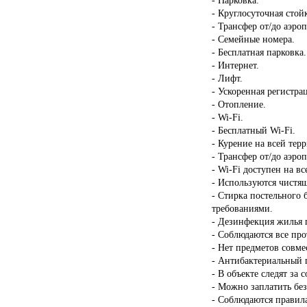
- Круглосуточная стой
- Трансфер от/до аэроп
- Семейные номера.
- Бесплатная парковка.
- Интернет.
- Лифт.
- Ускоренная регистрац
- Отопление.
- Wi-Fi.
- Бесплатный Wi-Fi.
- Курение на всей тер
- Трансфер от/до аэроп
- Wi-Fi доступен на в
- Используются чистящ
- Стирка постельного 
требованиями.
- Дезинфекция жилья п
- Соблюдаются все пр
- Нет предметов совме
- Антибактериальный г
- В объекте следят за 
- Можно заплатить бе
- Соблюдаются правил