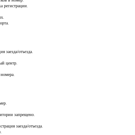
ка регистрации.
их.
орта.
ия заезда/отъезда.
ый центр.
 номера.
мер.
ритории запрещено.
страция заезда/отъезда.
.