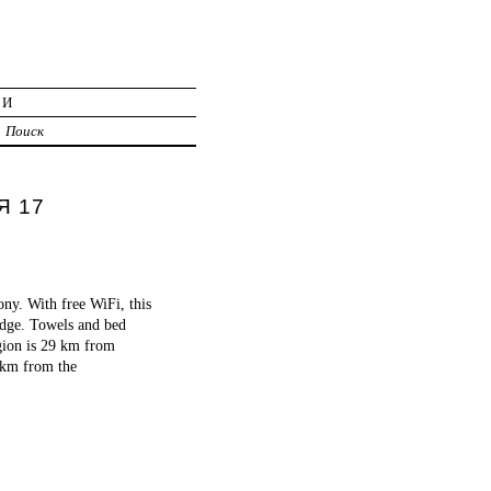
ИИ
Поиск
Я 17
y. With free WiFi, this
idge. Towels and bed
egion is 29 km from
 km from the