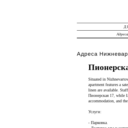
Д
Адрес
Адреса Нижневар
Пионерска
Situated in
Nizhnevartov
apartment features a sat
linen are available. Sta
Пионерская 17, while Iz
accommodation, and the p
Услуги:
- Парковка.
- Доставка еды и напи