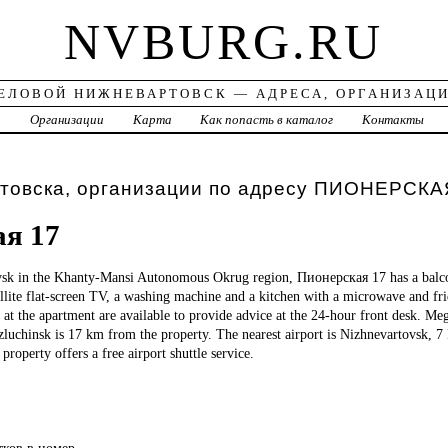
NVBURG.RU
ЕЛОВОЙ НИЖНЕВАРТОВСК — АДРЕСА, ОРГАНИЗАЦ
а
Организации
Карта
Как попасть в каталог
Контакты
товска, организации по адресу ПИОНЕРСКА
я 17
sk in the Khanty-Mansi Autonomous Okrug region, Пионерская 17 has a balcon
ellite flat-screen TV, a washing machine and a kitchen with a microwave and fr
ff at the apartment are available to provide advice at the 24-hour front desk. M
luchinsk is 17 km from the property. The nearest airport is Nizhnevartovsk, 7
roperty offers a free airport shuttle service.
тков в номер.