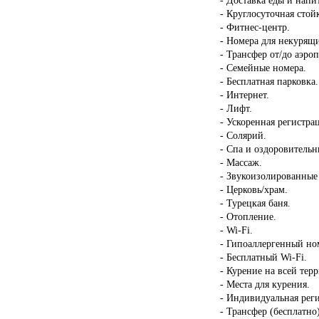
- Круглосуточная стой
- Фитнес-центр.
- Номера для некурящ
- Трансфер от/до аэроп
- Семейные номера.
- Бесплатная парковка.
- Интернет.
- Лифт.
- Ускоренная регистрац
- Солярий.
- Спа и оздоровительн
- Массаж.
- Звукоизолированные
- Церковь/храм.
- Турецкая баня.
- Отопление.
- Wi-Fi.
- Гипоаллергенный но
- Бесплатный Wi-Fi.
- Курение на всей тер
- Места для курения.
- Индивидуальная реги
- Трансфер (бесплатно)