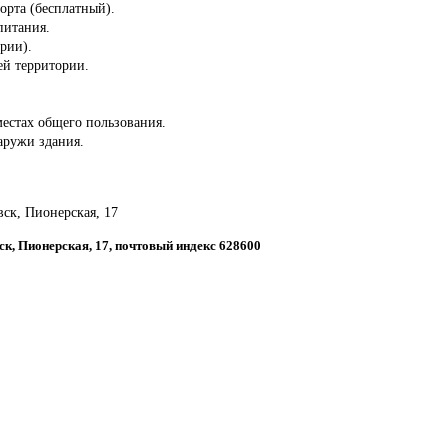
порта (бесплатный).
питания.
ории).
сей территории.
местах общего пользования.
аружи здания.
вск, Пионерская, 17
ск, Пионерская, 17, почтовый индекс 628600